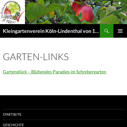
Suchen
Kleingartenverein Köln-Lindenthal von 1920 e. V.
ZUM
PRIMÄR
INHALT
MENÜ
SPRINGEN
GARTEN-LINKS
Gartenglück – Blühendes Paradies im Schrebergarte
n
STARTSEITE
GESCHICHTE